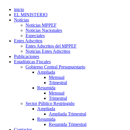
inicio
EL MINISTERIO
Noticias
Noticias MPPEF
Noticias Nacionales
Especiales
Entes Adscritos
Entes Adscritos del MPPEF
Noticias Entes Adscritos
Publicaciones
Estadísticas Fiscales
Gobierno Central Presupuestario
Ampliada
Mensual
Trimestral
Resumida
Mensual
Trimestral
Sector Público Restringido
Ampliada
Ampliada Trimestral
Resumida
Resumida Trimestral
Contactos