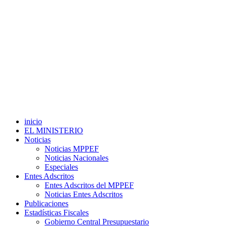
inicio
EL MINISTERIO
Noticias
Noticias MPPEF
Noticias Nacionales
Especiales
Entes Adscritos
Entes Adscritos del MPPEF
Noticias Entes Adscritos
Publicaciones
Estadísticas Fiscales
Gobierno Central Presupuestario