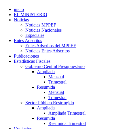
inicio
EL MINISTERIO
Noticias
Noticias MPPEF
Noticias Nacionales
Especiales
Entes Adscritos
Entes Adscritos del MPPEF
Noticias Entes Adscritos
Publicaciones
Estadísticas Fiscales
Gobierno Central Presupuestario
Ampliada
Mensual
Trimestral
Resumida
Mensual
Trimestral
Sector Público Restringido
Ampliada
Ampliada Trimestral
Resumida
Resumida Trimestral
Contactos