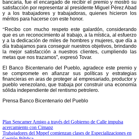
bancaria, fue el encargado de recibir el premio y mostró su
satisfacción por representar al presidente Miguel Pérez Abad
y a los trabajadores y trabajadoras, quienes hicieron los
méritos para hacerse con este honor.
“
Recibo con mucho respeto este galardón, considerando
que es un reconocimiento al trabajo, a la mística, al esfuerzo
y a la dedicación de miles de hombres y mujeres, que día a
día trabajamos para conseguir nuestros objetivos, brindando
la mejor satisfacción a nuestros clientes, cumpliendo las
metas que nos trazamos”, expresó Tovar.
El Banco Bicentenario del Pueblo, agradece este premio y
se compromete en afianzar sus políticas y estrategias
financieras en aras de proteger al empresariado, productor y
pueblo venezolano, que trabaja por construir una economía
sólida independiente del rentismo petrolero.
Prensa Banco Bicentenario del Pueblo
Plan Sencamer Amigo a través del Gobierno de Calle impulsa
acercamiento con Cimapz
Trabajadores del Mppef comienzan clases de Especializaciones en
Gestión Pública