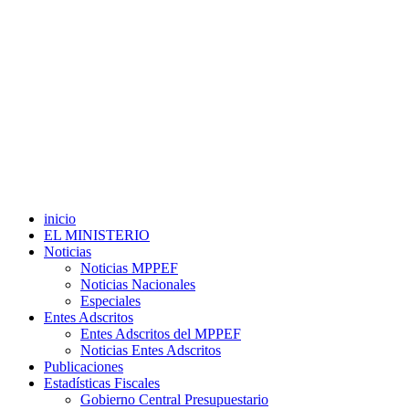
inicio
EL MINISTERIO
Noticias
Noticias MPPEF
Noticias Nacionales
Especiales
Entes Adscritos
Entes Adscritos del MPPEF
Noticias Entes Adscritos
Publicaciones
Estadísticas Fiscales
Gobierno Central Presupuestario