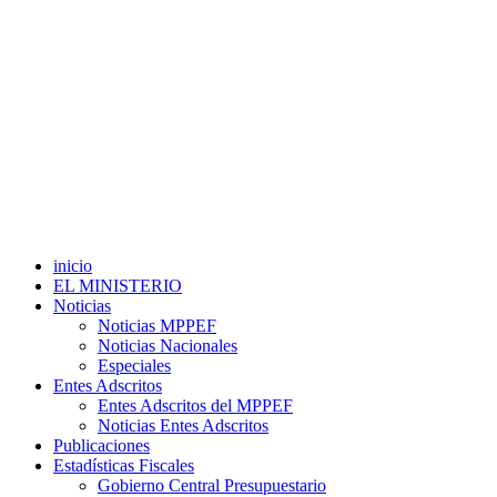
inicio
EL MINISTERIO
Noticias
Noticias MPPEF
Noticias Nacionales
Especiales
Entes Adscritos
Entes Adscritos del MPPEF
Noticias Entes Adscritos
Publicaciones
Estadísticas Fiscales
Gobierno Central Presupuestario