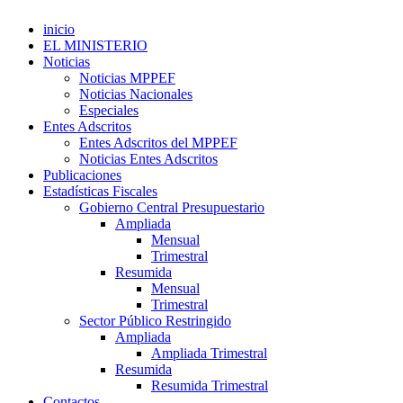
inicio
EL MINISTERIO
Noticias
Noticias MPPEF
Noticias Nacionales
Especiales
Entes Adscritos
Entes Adscritos del MPPEF
Noticias Entes Adscritos
Publicaciones
Estadísticas Fiscales
Gobierno Central Presupuestario
Ampliada
Mensual
Trimestral
Resumida
Mensual
Trimestral
Sector Público Restringido
Ampliada
Ampliada Trimestral
Resumida
Resumida Trimestral
Contactos