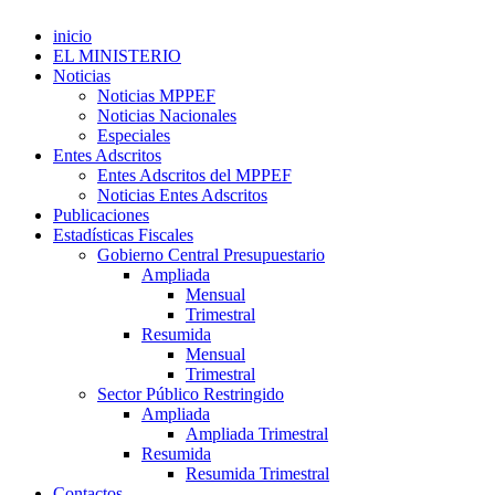
inicio
EL MINISTERIO
Noticias
Noticias MPPEF
Noticias Nacionales
Especiales
Entes Adscritos
Entes Adscritos del MPPEF
Noticias Entes Adscritos
Publicaciones
Estadísticas Fiscales
Gobierno Central Presupuestario
Ampliada
Mensual
Trimestral
Resumida
Mensual
Trimestral
Sector Público Restringido
Ampliada
Ampliada Trimestral
Resumida
Resumida Trimestral
Contactos