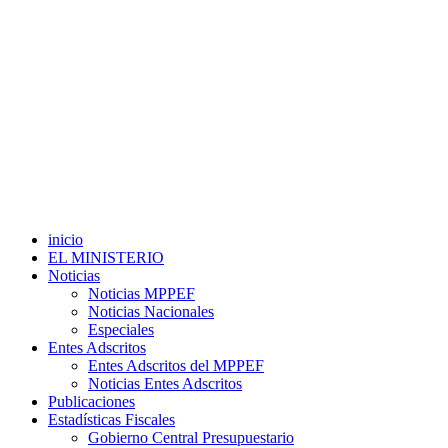
inicio
EL MINISTERIO
Noticias
Noticias MPPEF
Noticias Nacionales
Especiales
Entes Adscritos
Entes Adscritos del MPPEF
Noticias Entes Adscritos
Publicaciones
Estadísticas Fiscales
Gobierno Central Presupuestario