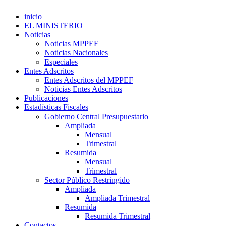
inicio
EL MINISTERIO
Noticias
Noticias MPPEF
Noticias Nacionales
Especiales
Entes Adscritos
Entes Adscritos del MPPEF
Noticias Entes Adscritos
Publicaciones
Estadísticas Fiscales
Gobierno Central Presupuestario
Ampliada
Mensual
Trimestral
Resumida
Mensual
Trimestral
Sector Público Restringido
Ampliada
Ampliada Trimestral
Resumida
Resumida Trimestral
Contactos