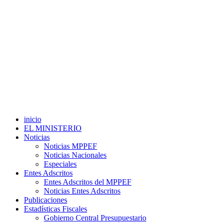
inicio
EL MINISTERIO
Noticias
Noticias MPPEF
Noticias Nacionales
Especiales
Entes Adscritos
Entes Adscritos del MPPEF
Noticias Entes Adscritos
Publicaciones
Estadísticas Fiscales
Gobierno Central Presupuestario