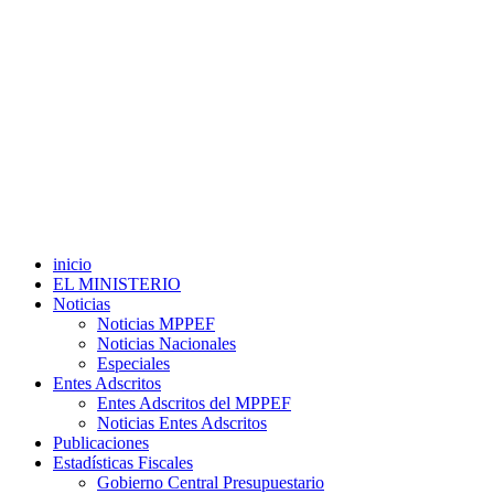
inicio
EL MINISTERIO
Noticias
Noticias MPPEF
Noticias Nacionales
Especiales
Entes Adscritos
Entes Adscritos del MPPEF
Noticias Entes Adscritos
Publicaciones
Estadísticas Fiscales
Gobierno Central Presupuestario