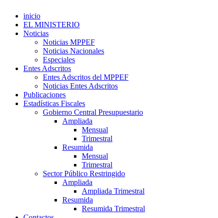
inicio
EL MINISTERIO
Noticias
Noticias MPPEF
Noticias Nacionales
Especiales
Entes Adscritos
Entes Adscritos del MPPEF
Noticias Entes Adscritos
Publicaciones
Estadísticas Fiscales
Gobierno Central Presupuestario
Ampliada
Mensual
Trimestral
Resumida
Mensual
Trimestral
Sector Público Restringido
Ampliada
Ampliada Trimestral
Resumida
Resumida Trimestral
Contactos