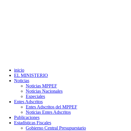
inicio
EL MINISTERIO
Noticias
Noticias MPPEF
Noticias Nacionales
Especiales
Entes Adscritos
Entes Adscritos del MPPEF
Noticias Entes Adscritos
Publicaciones
Estadísticas Fiscales
Gobierno Central Presupuestario