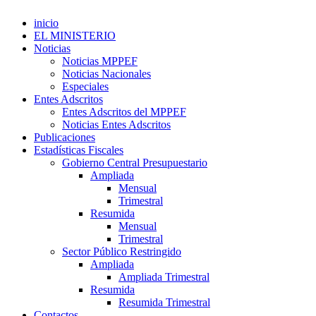
inicio
EL MINISTERIO
Noticias
Noticias MPPEF
Noticias Nacionales
Especiales
Entes Adscritos
Entes Adscritos del MPPEF
Noticias Entes Adscritos
Publicaciones
Estadísticas Fiscales
Gobierno Central Presupuestario
Ampliada
Mensual
Trimestral
Resumida
Mensual
Trimestral
Sector Público Restringido
Ampliada
Ampliada Trimestral
Resumida
Resumida Trimestral
Contactos