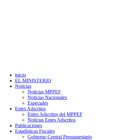
inicio
EL MINISTERIO
Noticias
Noticias MPPEF
Noticias Nacionales
Especiales
Entes Adscritos
Entes Adscritos del MPPEF
Noticias Entes Adscritos
Publicaciones
Estadísticas Fiscales
Gobierno Central Presupuestario