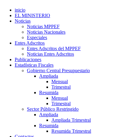
inicio
EL MINISTERIO
Noticias
Noticias MPPEF
Noticias Nacionales
Especiales
Entes Adscritos
Entes Adscritos del MPPEF
Noticias Entes Adscritos
Publicaciones
Estadísticas Fiscales
Gobierno Central Presupuestario
Ampliada
Mensual
Trimestral
Resumida
Mensual
Trimestral
Sector Público Restringido
Ampliada
Ampliada Trimestral
Resumida
Resumida Trimestral
Contactos