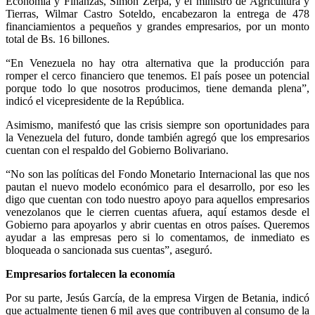
Economía y Finanzas, Simón Zerpa, y el ministro de Agricultura y
Tierras, Wilmar Castro Soteldo, encabezaron la entrega de 478
financiamientos a pequeños y grandes empresarios, por un monto
total de Bs. 16 billones.
“En Venezuela no hay otra alternativa que la producción para
romper el cerco financiero que tenemos. El país posee un potencial
porque todo lo que nosotros producimos, tiene demanda plena”,
indicó el vicepresidente de la República.
Asimismo, manifestó que las crisis siempre son oportunidades para
la Venezuela del futuro, donde también agregó que los empresarios
cuentan con el respaldo del Gobierno Bolivariano.
“No son las políticas del Fondo Monetario Internacional las que nos
pautan el nuevo modelo económico para el desarrollo, por eso les
digo que cuentan con todo nuestro apoyo para aquellos empresarios
venezolanos que le cierren cuentas afuera, aquí estamos desde el
Gobierno para apoyarlos y abrir cuentas en otros países. Queremos
ayudar a las empresas pero si lo comentamos, de inmediato es
bloqueada o sancionada sus cuentas”, aseguró.
Empresarios fortalecen la economía
Por su parte, Jesús García, de la empresa Virgen de Betania, indicó
que actualmente tienen 6 mil aves que contribuyen al consumo de la