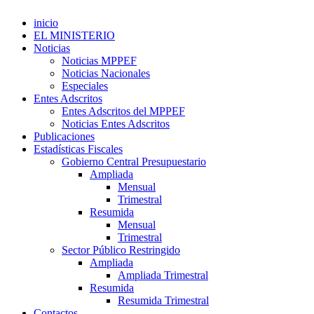
inicio
EL MINISTERIO
Noticias
Noticias MPPEF
Noticias Nacionales
Especiales
Entes Adscritos
Entes Adscritos del MPPEF
Noticias Entes Adscritos
Publicaciones
Estadísticas Fiscales
Gobierno Central Presupuestario
Ampliada
Mensual
Trimestral
Resumida
Mensual
Trimestral
Sector Público Restringido
Ampliada
Ampliada Trimestral
Resumida
Resumida Trimestral
Contactos