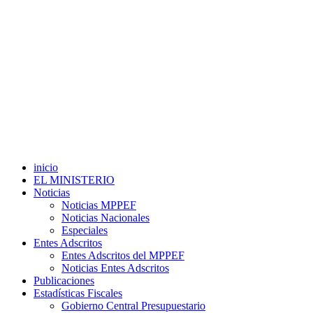
inicio
EL MINISTERIO
Noticias
Noticias MPPEF
Noticias Nacionales
Especiales
Entes Adscritos
Entes Adscritos del MPPEF
Noticias Entes Adscritos
Publicaciones
Estadísticas Fiscales
Gobierno Central Presupuestario