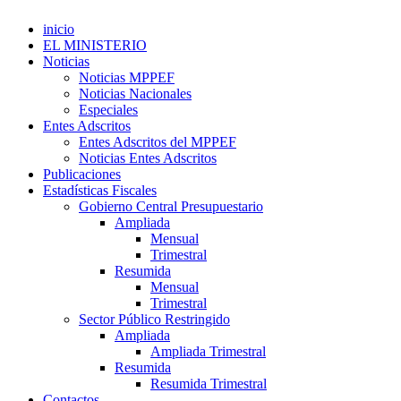
inicio
EL MINISTERIO
Noticias
Noticias MPPEF
Noticias Nacionales
Especiales
Entes Adscritos
Entes Adscritos del MPPEF
Noticias Entes Adscritos
Publicaciones
Estadísticas Fiscales
Gobierno Central Presupuestario
Ampliada
Mensual
Trimestral
Resumida
Mensual
Trimestral
Sector Público Restringido
Ampliada
Ampliada Trimestral
Resumida
Resumida Trimestral
Contactos