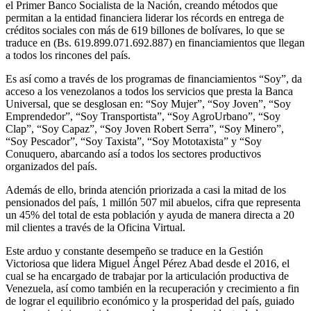
el Primer Banco Socialista de la Nación, creando métodos que
permitan a la entidad financiera liderar los récords en entrega de
créditos sociales con más de 619 billones de bolívares, lo que se
traduce en (Bs. 619.899.071.692.887) en financiamientos que llegan
a todos los rincones del país.
Es así como a través de los programas de financiamientos “Soy”, da
acceso a los venezolanos a todos los servicios que presta la Banca
Universal, que se desglosan en: “Soy Mujer”, “Soy Joven”, “Soy
Emprendedor”, “Soy Transportista”, “Soy AgroUrbano”, “Soy
Clap”, “Soy Capaz”, “Soy Joven Robert Serra”, “Soy Minero”,
“Soy Pescador”, “Soy Taxista”, “Soy Mototaxista” y “Soy
Conuquero, abarcando así a todos los sectores productivos
organizados del país.
Además de ello, brinda atención priorizada a casi la mitad de los
pensionados del país, 1 millón 507 mil abuelos, cifra que representa
un 45% del total de esta población y ayuda de manera directa a 20
mil clientes a través de la Oficina Virtual.
Este arduo y constante desempeño se traduce en la Gestión
Victoriosa que lidera Miguel Ángel Pérez Abad desde el 2016, el
cual se ha encargado de trabajar por la articulación productiva de
Venezuela, así como también en la recuperación y crecimiento a fin
de lograr el equilibrio económico y la prosperidad del país, guiado