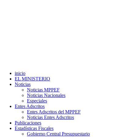
inicio
EL MINISTERIO
Noticias
Noticias MPPEF
Noticias Nacionales
Especiales
Entes Adscritos
Entes Adscritos del MPPEF
Noticias Entes Adscritos
Publicaciones
Estadísticas Fiscales
Gobierno Central Presupuestario