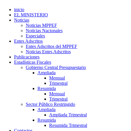
inicio
EL MINISTERIO
Noticias
Noticias MPPEF
Noticias Nacionales
Especiales
Entes Adscritos
Entes Adscritos del MPPEF
Noticias Entes Adscritos
Publicaciones
Estadísticas Fiscales
Gobierno Central Presupuestario
Ampliada
Mensual
Trimestral
Resumida
Mensual
Trimestral
Sector Público Restringido
Ampliada
Ampliada Trimestral
Resumida
Resumida Trimestral
Contactos