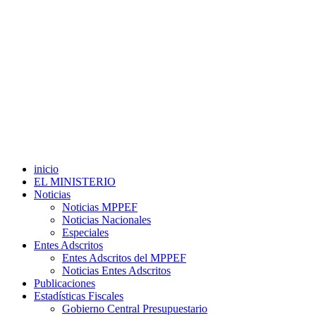
inicio
EL MINISTERIO
Noticias
Noticias MPPEF
Noticias Nacionales
Especiales
Entes Adscritos
Entes Adscritos del MPPEF
Noticias Entes Adscritos
Publicaciones
Estadísticas Fiscales
Gobierno Central Presupuestario