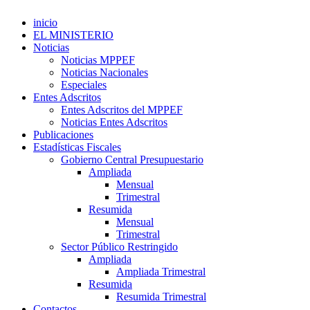
inicio
EL MINISTERIO
Noticias
Noticias MPPEF
Noticias Nacionales
Especiales
Entes Adscritos
Entes Adscritos del MPPEF
Noticias Entes Adscritos
Publicaciones
Estadísticas Fiscales
Gobierno Central Presupuestario
Ampliada
Mensual
Trimestral
Resumida
Mensual
Trimestral
Sector Público Restringido
Ampliada
Ampliada Trimestral
Resumida
Resumida Trimestral
Contactos