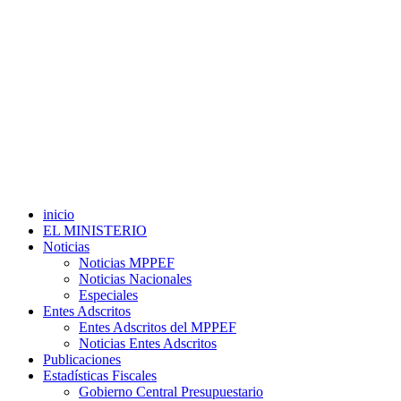
inicio
EL MINISTERIO
Noticias
Noticias MPPEF
Noticias Nacionales
Especiales
Entes Adscritos
Entes Adscritos del MPPEF
Noticias Entes Adscritos
Publicaciones
Estadísticas Fiscales
Gobierno Central Presupuestario