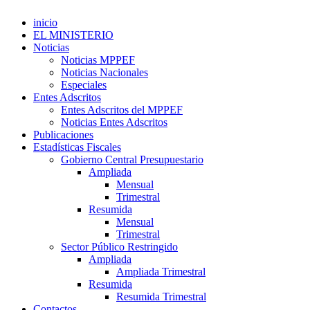
inicio
EL MINISTERIO
Noticias
Noticias MPPEF
Noticias Nacionales
Especiales
Entes Adscritos
Entes Adscritos del MPPEF
Noticias Entes Adscritos
Publicaciones
Estadísticas Fiscales
Gobierno Central Presupuestario
Ampliada
Mensual
Trimestral
Resumida
Mensual
Trimestral
Sector Público Restringido
Ampliada
Ampliada Trimestral
Resumida
Resumida Trimestral
Contactos