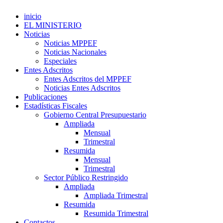
inicio
EL MINISTERIO
Noticias
Noticias MPPEF
Noticias Nacionales
Especiales
Entes Adscritos
Entes Adscritos del MPPEF
Noticias Entes Adscritos
Publicaciones
Estadísticas Fiscales
Gobierno Central Presupuestario
Ampliada
Mensual
Trimestral
Resumida
Mensual
Trimestral
Sector Público Restringido
Ampliada
Ampliada Trimestral
Resumida
Resumida Trimestral
Contactos