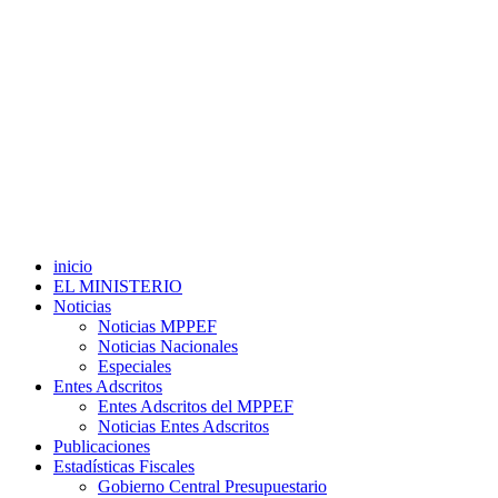
inicio
EL MINISTERIO
Noticias
Noticias MPPEF
Noticias Nacionales
Especiales
Entes Adscritos
Entes Adscritos del MPPEF
Noticias Entes Adscritos
Publicaciones
Estadísticas Fiscales
Gobierno Central Presupuestario