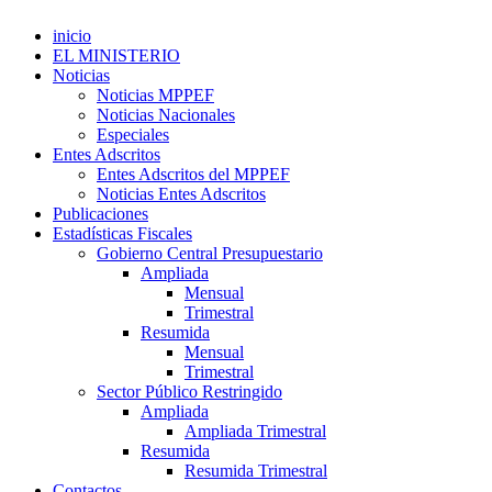
inicio
EL MINISTERIO
Noticias
Noticias MPPEF
Noticias Nacionales
Especiales
Entes Adscritos
Entes Adscritos del MPPEF
Noticias Entes Adscritos
Publicaciones
Estadísticas Fiscales
Gobierno Central Presupuestario
Ampliada
Mensual
Trimestral
Resumida
Mensual
Trimestral
Sector Público Restringido
Ampliada
Ampliada Trimestral
Resumida
Resumida Trimestral
Contactos