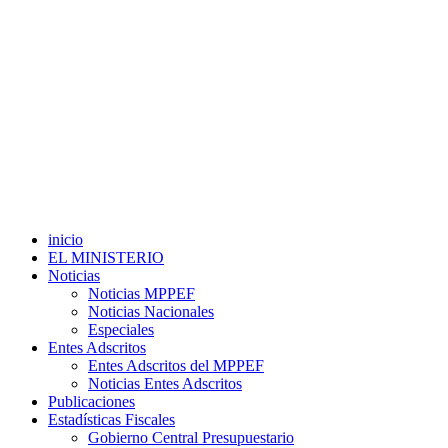
inicio
EL MINISTERIO
Noticias
Noticias MPPEF
Noticias Nacionales
Especiales
Entes Adscritos
Entes Adscritos del MPPEF
Noticias Entes Adscritos
Publicaciones
Estadísticas Fiscales
Gobierno Central Presupuestario