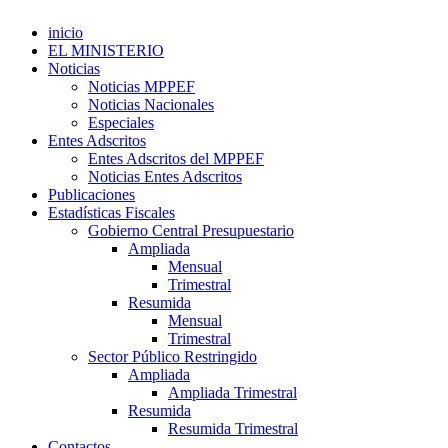
inicio
EL MINISTERIO
Noticias
Noticias MPPEF
Noticias Nacionales
Especiales
Entes Adscritos
Entes Adscritos del MPPEF
Noticias Entes Adscritos
Publicaciones
Estadísticas Fiscales
Gobierno Central Presupuestario
Ampliada
Mensual
Trimestral
Resumida
Mensual
Trimestral
Sector Público Restringido
Ampliada
Ampliada Trimestral
Resumida
Resumida Trimestral
Contactos