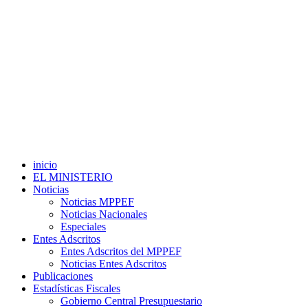
inicio
EL MINISTERIO
Noticias
Noticias MPPEF
Noticias Nacionales
Especiales
Entes Adscritos
Entes Adscritos del MPPEF
Noticias Entes Adscritos
Publicaciones
Estadísticas Fiscales
Gobierno Central Presupuestario