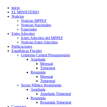
inicio
EL MINISTERIO
Noticias
Noticias MPPEF
Noticias Nacionales
Especiales
Entes Adscritos
Entes Adscritos del MPPEF
Noticias Entes Adscritos
Publicaciones
Estadísticas Fiscales
Gobierno Central Presupuestario
Ampliada
Mensual
Trimestral
Resumida
Mensual
Trimestral
Sector Público Restringido
Ampliada
Ampliada Trimestral
Resumida
Resumida Trimestral
Contactos