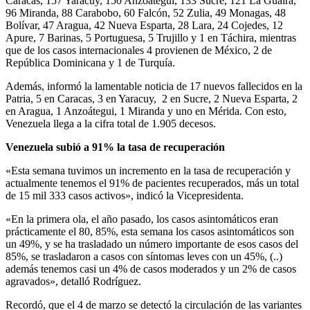
Caracas, 157 Yaracuy, 150 Anzoátegui, 133 Sucre, 121 La Guaira,
96 Miranda, 88 Carabobo, 60 Falcón, 52 Zulia, 49 Monagas, 48
Bolívar, 47 Aragua, 42 Nueva Esparta, 28 Lara, 24 Cojedes, 12
Apure, 7 Barinas, 5 Portuguesa, 5 Trujillo y 1 en Táchira, mientras
que de los casos internacionales 4 provienen de México, 2 de
República Dominicana y 1 de Turquía.
Además, informó la lamentable noticia de 17 nuevos fallecidos en la
Patria, 5 en Caracas, 3 en Yaracuy, 2 en Sucre, 2 Nueva Esparta, 2
en Aragua, 1 Anzoátegui, 1 Miranda y uno en Mérida. Con esto,
Venezuela llega a la cifra total de 1.905 decesos.
Venezuela subió a 91% la tasa de recuperación
«Esta semana tuvimos un incremento en la tasa de recuperación y
actualmente tenemos el 91% de pacientes recuperados, más un total
de 15 mil 333 casos activos», indicó la Vicepresidenta.
«En la primera ola, el año pasado, los casos asintomáticos eran
prácticamente el 80, 85%, esta semana los casos asintomáticos son
un 49%, y se ha trasladado un número importante de esos casos del
85%, se trasladaron a casos con síntomas leves con un 45%, (..)
además tenemos casi un 4% de casos moderados y un 2% de casos
agravados», detalló Rodríguez.
Recordó, que el 4 de marzo se detectó la circulación de las variantes