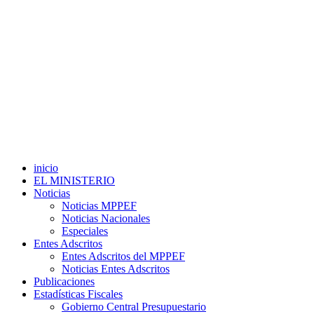
inicio
EL MINISTERIO
Noticias
Noticias MPPEF
Noticias Nacionales
Especiales
Entes Adscritos
Entes Adscritos del MPPEF
Noticias Entes Adscritos
Publicaciones
Estadísticas Fiscales
Gobierno Central Presupuestario