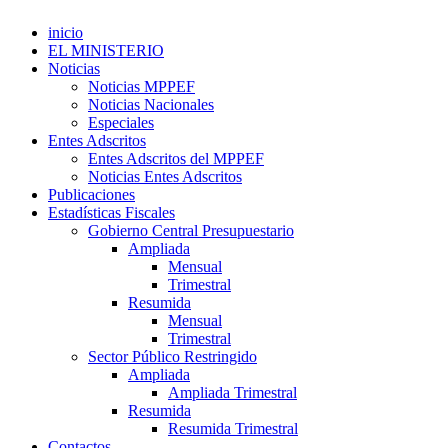
inicio
EL MINISTERIO
Noticias
Noticias MPPEF
Noticias Nacionales
Especiales
Entes Adscritos
Entes Adscritos del MPPEF
Noticias Entes Adscritos
Publicaciones
Estadísticas Fiscales
Gobierno Central Presupuestario
Ampliada
Mensual
Trimestral
Resumida
Mensual
Trimestral
Sector Público Restringido
Ampliada
Ampliada Trimestral
Resumida
Resumida Trimestral
Contactos