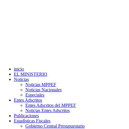
inicio
EL MINISTERIO
Noticias
Noticias MPPEF
Noticias Nacionales
Especiales
Entes Adscritos
Entes Adscritos del MPPEF
Noticias Entes Adscritos
Publicaciones
Estadísticas Fiscales
Gobierno Central Presupuestario