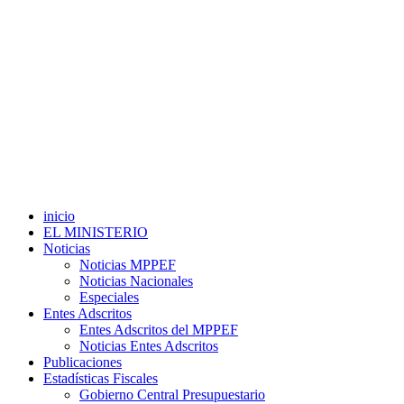
inicio
EL MINISTERIO
Noticias
Noticias MPPEF
Noticias Nacionales
Especiales
Entes Adscritos
Entes Adscritos del MPPEF
Noticias Entes Adscritos
Publicaciones
Estadísticas Fiscales
Gobierno Central Presupuestario