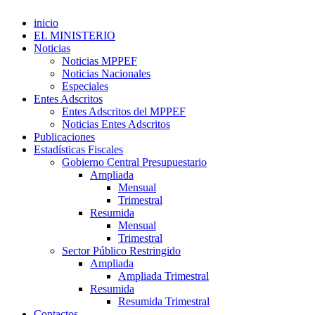
inicio
EL MINISTERIO
Noticias
Noticias MPPEF
Noticias Nacionales
Especiales
Entes Adscritos
Entes Adscritos del MPPEF
Noticias Entes Adscritos
Publicaciones
Estadísticas Fiscales
Gobierno Central Presupuestario
Ampliada
Mensual
Trimestral
Resumida
Mensual
Trimestral
Sector Público Restringido
Ampliada
Ampliada Trimestral
Resumida
Resumida Trimestral
Contactos