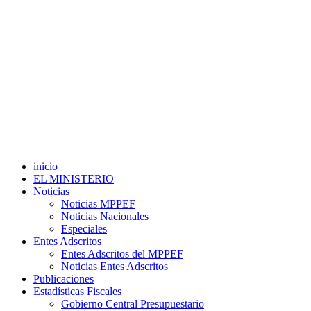
inicio
EL MINISTERIO
Noticias
Noticias MPPEF
Noticias Nacionales
Especiales
Entes Adscritos
Entes Adscritos del MPPEF
Noticias Entes Adscritos
Publicaciones
Estadísticas Fiscales
Gobierno Central Presupuestario