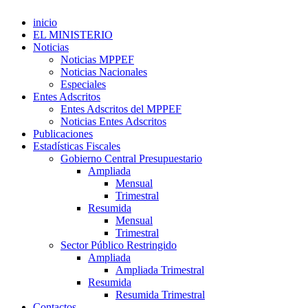
inicio
EL MINISTERIO
Noticias
Noticias MPPEF
Noticias Nacionales
Especiales
Entes Adscritos
Entes Adscritos del MPPEF
Noticias Entes Adscritos
Publicaciones
Estadísticas Fiscales
Gobierno Central Presupuestario
Ampliada
Mensual
Trimestral
Resumida
Mensual
Trimestral
Sector Público Restringido
Ampliada
Ampliada Trimestral
Resumida
Resumida Trimestral
Contactos