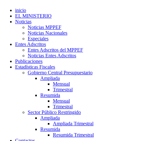
inicio
EL MINISTERIO
Noticias
Noticias MPPEF
Noticias Nacionales
Especiales
Entes Adscritos
Entes Adscritos del MPPEF
Noticias Entes Adscritos
Publicaciones
Estadísticas Fiscales
Gobierno Central Presupuestario
Ampliada
Mensual
Trimestral
Resumida
Mensual
Trimestral
Sector Público Restringido
Ampliada
Ampliada Trimestral
Resumida
Resumida Trimestral
Contactos