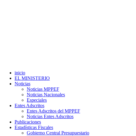
inicio
EL MINISTERIO
Noticias
Noticias MPPEF
Noticias Nacionales
Especiales
Entes Adscritos
Entes Adscritos del MPPEF
Noticias Entes Adscritos
Publicaciones
Estadísticas Fiscales
Gobierno Central Presupuestario