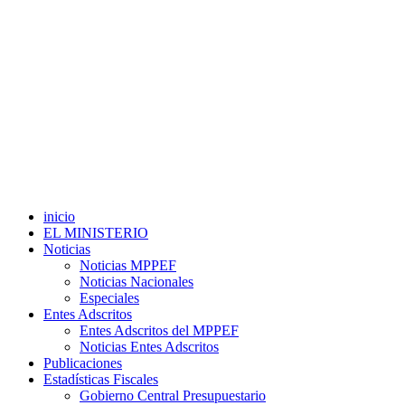
inicio
EL MINISTERIO
Noticias
Noticias MPPEF
Noticias Nacionales
Especiales
Entes Adscritos
Entes Adscritos del MPPEF
Noticias Entes Adscritos
Publicaciones
Estadísticas Fiscales
Gobierno Central Presupuestario