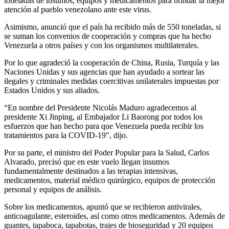
toneladas de insumos, equipos y medicamentos para brindar la mejor
atención al pueblo venezolano ante este virus.
Asimismo, anunció que el país ha recibido más de 550 toneladas, si
se suman los convenios de cooperación y compras que ha hecho
Venezuela a otros países y con los organismos multilaterales.
Por lo que agradeció la cooperación de China, Rusia, Turquía y las
Naciones Unidas y sus agencias que han ayudado a sortear las
ilegales y criminales medidas coercitivas unilaterales impuestas por
Estados Unidos y sus aliados.
“En nombre del Presidente Nicolás Maduro agradecemos al
presidente Xi Jinping, al Embajador Li Baorong por todos los
esfuerzos que han hecho para que Venezuela pueda recibir los
tratamientos para la COVID-19″, dijo.
Por su parte, el ministro del Poder Popular para la Salud, Carlos
Alvarado, precisó que en este vuelo llegan insumos
fundamentalmente destinados a las terapias intensivas,
medicamentos, material médico quirúrgico, equipos de protección
personal y equipos de análisis.
Sobre los medicamentos, apuntó que se recibieron antivirales,
anticoagulante, esteroides, así como otros medicamentos. Además de
guantes, tapaboca, tapabotas, trajes de bioseguridad y 20 equipos