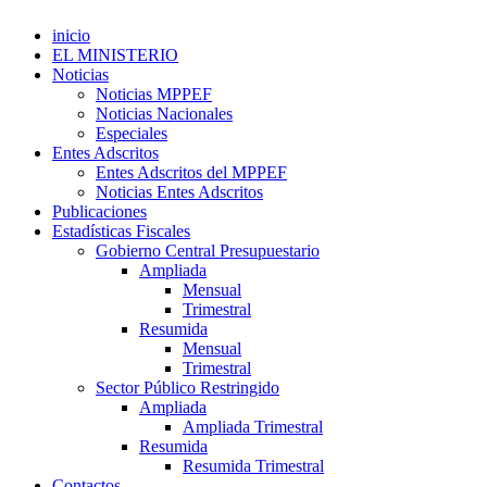
inicio
EL MINISTERIO
Noticias
Noticias MPPEF
Noticias Nacionales
Especiales
Entes Adscritos
Entes Adscritos del MPPEF
Noticias Entes Adscritos
Publicaciones
Estadísticas Fiscales
Gobierno Central Presupuestario
Ampliada
Mensual
Trimestral
Resumida
Mensual
Trimestral
Sector Público Restringido
Ampliada
Ampliada Trimestral
Resumida
Resumida Trimestral
Contactos