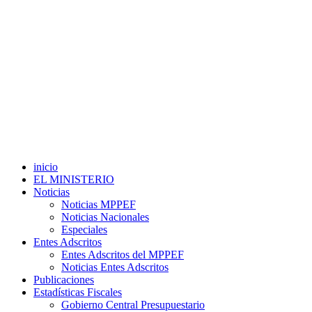
inicio
EL MINISTERIO
Noticias
Noticias MPPEF
Noticias Nacionales
Especiales
Entes Adscritos
Entes Adscritos del MPPEF
Noticias Entes Adscritos
Publicaciones
Estadísticas Fiscales
Gobierno Central Presupuestario