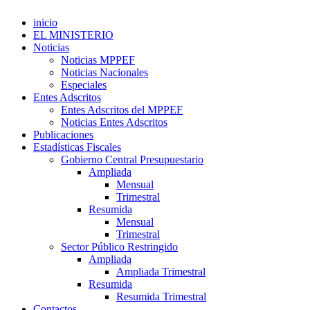
inicio
EL MINISTERIO
Noticias
Noticias MPPEF
Noticias Nacionales
Especiales
Entes Adscritos
Entes Adscritos del MPPEF
Noticias Entes Adscritos
Publicaciones
Estadísticas Fiscales
Gobierno Central Presupuestario
Ampliada
Mensual
Trimestral
Resumida
Mensual
Trimestral
Sector Público Restringido
Ampliada
Ampliada Trimestral
Resumida
Resumida Trimestral
Contactos