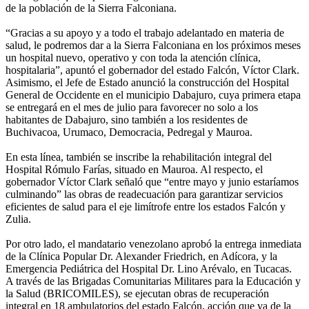
de la población de la Sierra Falconiana.
“Gracias a su apoyo y a todo el trabajo adelantado en materia de
salud, le podremos dar a la Sierra Falconiana en los próximos meses
un hospital nuevo, operativo y con toda la atención clínica,
hospitalaria”, apuntó el gobernador del estado Falcón, Víctor Clark.
Asimismo, el Jefe de Estado anunció la construcción del Hospital
General de Occidente en el municipio Dabajuro, cuya primera etapa
se entregará en el mes de julio para favorecer no solo a los
habitantes de Dabajuro, sino también a los residentes de
Buchivacoa, Urumaco, Democracia, Pedregal y Mauroa.
En esta línea, también se inscribe la rehabilitación integral del
Hospital Rómulo Farías, situado en Mauroa. Al respecto, el
gobernador Víctor Clark señaló que “entre mayo y junio estaríamos
culminando” las obras de readecuación para garantizar servicios
eficientes de salud para el eje limítrofe entre los estados Falcón y
Zulia.
Por otro lado, el mandatario venezolano aprobó la entrega inmediata
de la Clínica Popular Dr. Alexander Friedrich, en Adícora, y la
Emergencia Pediátrica del Hospital Dr. Lino Arévalo, en Tucacas.
A través de las Brigadas Comunitarias Militares para la Educación y
la Salud (BRICOMILES), se ejecutan obras de recuperación
integral en 18 ambulatorios del estado Falcón, acción que va de la