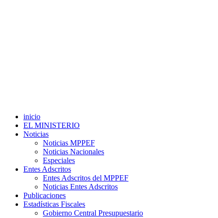
inicio
EL MINISTERIO
Noticias
Noticias MPPEF
Noticias Nacionales
Especiales
Entes Adscritos
Entes Adscritos del MPPEF
Noticias Entes Adscritos
Publicaciones
Estadísticas Fiscales
Gobierno Central Presupuestario