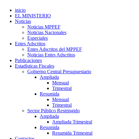
inicio
EL MINISTERIO
Noticias
Noticias MPPEF
Noticias Nacionales
Especiales
Entes Adscritos
Entes Adscritos del MPPEF
Noticias Entes Adscritos
Publicaciones
Estadísticas Fiscales
Gobierno Central Presupuestario
Ampliada
Mensual
Trimestral
Resumida
Mensual
Trimestral
Sector Público Restringido
Ampliada
Ampliada Trimestral
Resumida
Resumida Trimestral
Contactos