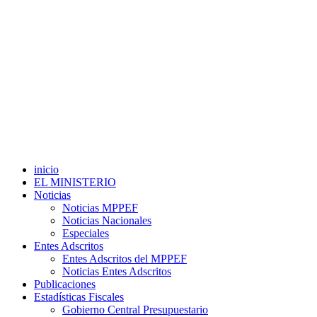
inicio
EL MINISTERIO
Noticias
Noticias MPPEF
Noticias Nacionales
Especiales
Entes Adscritos
Entes Adscritos del MPPEF
Noticias Entes Adscritos
Publicaciones
Estadísticas Fiscales
Gobierno Central Presupuestario