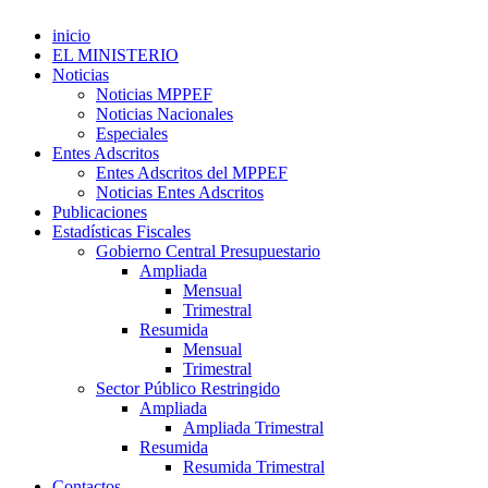
inicio
EL MINISTERIO
Noticias
Noticias MPPEF
Noticias Nacionales
Especiales
Entes Adscritos
Entes Adscritos del MPPEF
Noticias Entes Adscritos
Publicaciones
Estadísticas Fiscales
Gobierno Central Presupuestario
Ampliada
Mensual
Trimestral
Resumida
Mensual
Trimestral
Sector Público Restringido
Ampliada
Ampliada Trimestral
Resumida
Resumida Trimestral
Contactos