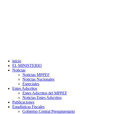
inicio
EL MINISTERIO
Noticias
Noticias MPPEF
Noticias Nacionales
Especiales
Entes Adscritos
Entes Adscritos del MPPEF
Noticias Entes Adscritos
Publicaciones
Estadísticas Fiscales
Gobierno Central Presupuestario