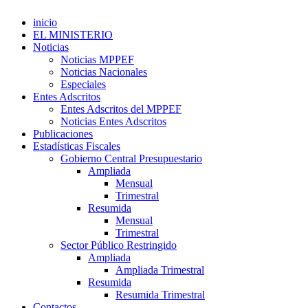
inicio
EL MINISTERIO
Noticias
Noticias MPPEF
Noticias Nacionales
Especiales
Entes Adscritos
Entes Adscritos del MPPEF
Noticias Entes Adscritos
Publicaciones
Estadísticas Fiscales
Gobierno Central Presupuestario
Ampliada
Mensual
Trimestral
Resumida
Mensual
Trimestral
Sector Público Restringido
Ampliada
Ampliada Trimestral
Resumida
Resumida Trimestral
Contactos