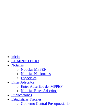
inicio
EL MINISTERIO
Noticias
Noticias MPPEF
Noticias Nacionales
Especiales
Entes Adscritos
Entes Adscritos del MPPEF
Noticias Entes Adscritos
Publicaciones
Estadísticas Fiscales
Gobierno Central Presupuestario