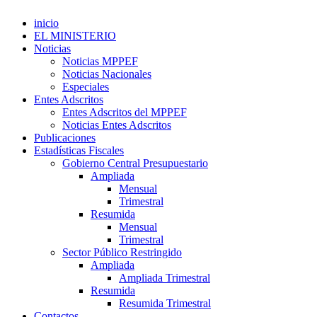
inicio
EL MINISTERIO
Noticias
Noticias MPPEF
Noticias Nacionales
Especiales
Entes Adscritos
Entes Adscritos del MPPEF
Noticias Entes Adscritos
Publicaciones
Estadísticas Fiscales
Gobierno Central Presupuestario
Ampliada
Mensual
Trimestral
Resumida
Mensual
Trimestral
Sector Público Restringido
Ampliada
Ampliada Trimestral
Resumida
Resumida Trimestral
Contactos