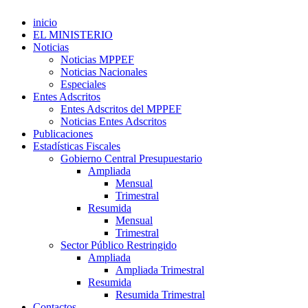
inicio
EL MINISTERIO
Noticias
Noticias MPPEF
Noticias Nacionales
Especiales
Entes Adscritos
Entes Adscritos del MPPEF
Noticias Entes Adscritos
Publicaciones
Estadísticas Fiscales
Gobierno Central Presupuestario
Ampliada
Mensual
Trimestral
Resumida
Mensual
Trimestral
Sector Público Restringido
Ampliada
Ampliada Trimestral
Resumida
Resumida Trimestral
Contactos