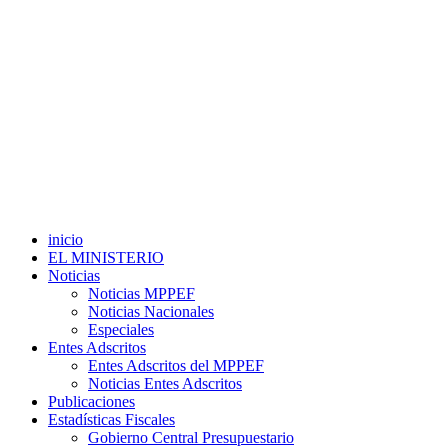
inicio
EL MINISTERIO
Noticias
Noticias MPPEF
Noticias Nacionales
Especiales
Entes Adscritos
Entes Adscritos del MPPEF
Noticias Entes Adscritos
Publicaciones
Estadísticas Fiscales
Gobierno Central Presupuestario