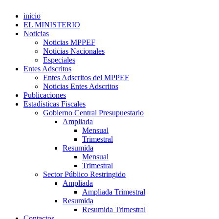
inicio
EL MINISTERIO
Noticias
Noticias MPPEF
Noticias Nacionales
Especiales
Entes Adscritos
Entes Adscritos del MPPEF
Noticias Entes Adscritos
Publicaciones
Estadísticas Fiscales
Gobierno Central Presupuestario
Ampliada
Mensual
Trimestral
Resumida
Mensual
Trimestral
Sector Público Restringido
Ampliada
Ampliada Trimestral
Resumida
Resumida Trimestral
Contactos