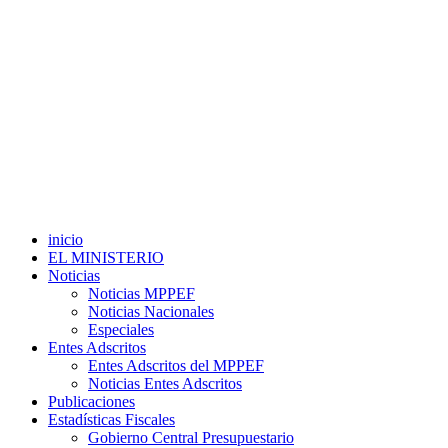
inicio
EL MINISTERIO
Noticias
Noticias MPPEF
Noticias Nacionales
Especiales
Entes Adscritos
Entes Adscritos del MPPEF
Noticias Entes Adscritos
Publicaciones
Estadísticas Fiscales
Gobierno Central Presupuestario