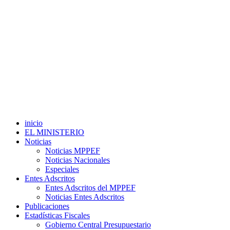
inicio
EL MINISTERIO
Noticias
Noticias MPPEF
Noticias Nacionales
Especiales
Entes Adscritos
Entes Adscritos del MPPEF
Noticias Entes Adscritos
Publicaciones
Estadísticas Fiscales
Gobierno Central Presupuestario