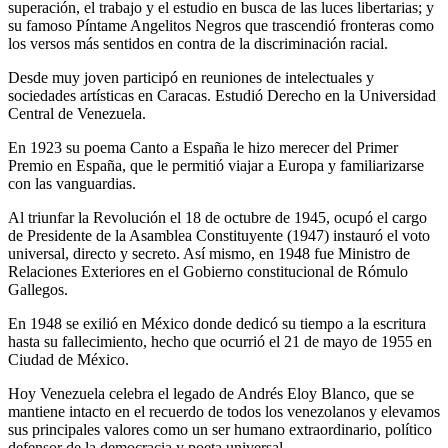
superación, el trabajo y el estudio en busca de las luces libertarias; y
su famoso Píntame Angelitos Negros que trascendió fronteras como
los versos más sentidos en contra de la discriminación racial.
Desde muy joven participó en reuniones de intelectuales y
sociedades artísticas en Caracas. Estudió Derecho en la Universidad
Central de Venezuela.
En 1923 su poema Canto a España le hizo merecer del Primer
Premio en España, que le permitió viajar a Europa y familiarizarse
con las vanguardias.
Al triunfar la Revolución el 18 de octubre de 1945, ocupó el cargo
de Presidente de la Asamblea Constituyente (1947) instauró el voto
universal, directo y secreto. Así mismo, en 1948 fue Ministro de
Relaciones Exteriores en el Gobierno constitucional de Rómulo
Gallegos.
En 1948 se exilió en México donde dedicó su tiempo a la escritura
hasta su fallecimiento, hecho que ocurrió el 21 de mayo de 1955 en
Ciudad de México.
Hoy Venezuela celebra el legado de Andrés Eloy Blanco, que se
mantiene intacto en el recuerdo de todos los venezolanos y elevamos
sus principales valores como un ser humano extraordinario, político
defensor de la democracia y poeta universal.