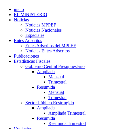
inicio
EL MINISTERIO
Noticias
Noticias MPPEF
Noticias Nacionales
Especiales
Entes Adscritos
Entes Adscritos del MPPEF
Noticias Entes Adscritos
Publicaciones
Estadísticas Fiscales
Gobierno Central Presupuestario
Ampliada
Mensual
Trimestral
Resumida
Mensual
Trimestral
Sector Público Restringido
Ampliada
Ampliada Trimestral
Resumida
Resumida Trimestral
Contactos