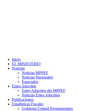
inicio
EL MINISTERIO
Noticias
Noticias MPPEF
Noticias Nacionales
Especiales
Entes Adscritos
Entes Adscritos del MPPEF
Noticias Entes Adscritos
Publicaciones
Estadísticas Fiscales
Gobierno Central Presupuestario