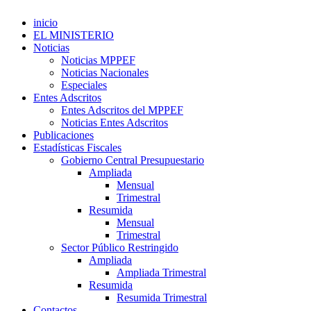
inicio
EL MINISTERIO
Noticias
Noticias MPPEF
Noticias Nacionales
Especiales
Entes Adscritos
Entes Adscritos del MPPEF
Noticias Entes Adscritos
Publicaciones
Estadísticas Fiscales
Gobierno Central Presupuestario
Ampliada
Mensual
Trimestral
Resumida
Mensual
Trimestral
Sector Público Restringido
Ampliada
Ampliada Trimestral
Resumida
Resumida Trimestral
Contactos