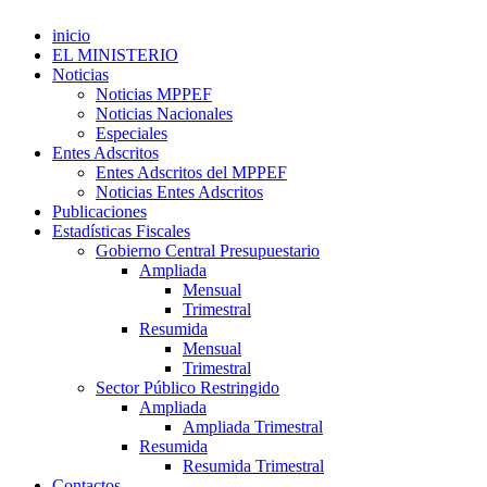
inicio
EL MINISTERIO
Noticias
Noticias MPPEF
Noticias Nacionales
Especiales
Entes Adscritos
Entes Adscritos del MPPEF
Noticias Entes Adscritos
Publicaciones
Estadísticas Fiscales
Gobierno Central Presupuestario
Ampliada
Mensual
Trimestral
Resumida
Mensual
Trimestral
Sector Público Restringido
Ampliada
Ampliada Trimestral
Resumida
Resumida Trimestral
Contactos