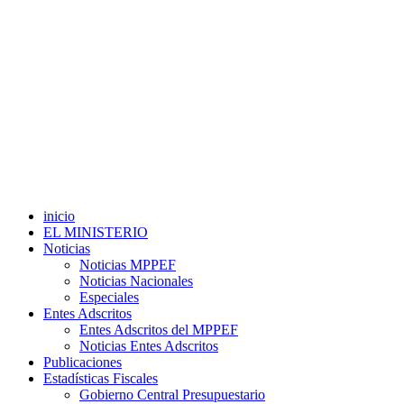
inicio
EL MINISTERIO
Noticias
Noticias MPPEF
Noticias Nacionales
Especiales
Entes Adscritos
Entes Adscritos del MPPEF
Noticias Entes Adscritos
Publicaciones
Estadísticas Fiscales
Gobierno Central Presupuestario