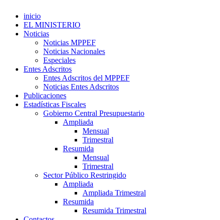
inicio
EL MINISTERIO
Noticias
Noticias MPPEF
Noticias Nacionales
Especiales
Entes Adscritos
Entes Adscritos del MPPEF
Noticias Entes Adscritos
Publicaciones
Estadísticas Fiscales
Gobierno Central Presupuestario
Ampliada
Mensual
Trimestral
Resumida
Mensual
Trimestral
Sector Público Restringido
Ampliada
Ampliada Trimestral
Resumida
Resumida Trimestral
Contactos