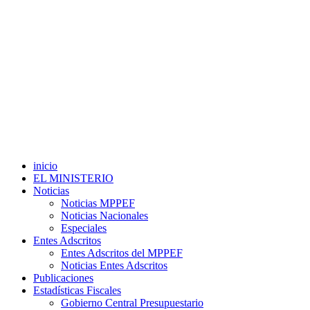
inicio
EL MINISTERIO
Noticias
Noticias MPPEF
Noticias Nacionales
Especiales
Entes Adscritos
Entes Adscritos del MPPEF
Noticias Entes Adscritos
Publicaciones
Estadísticas Fiscales
Gobierno Central Presupuestario