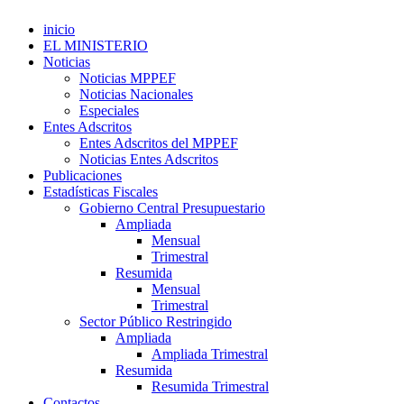
inicio
EL MINISTERIO
Noticias
Noticias MPPEF
Noticias Nacionales
Especiales
Entes Adscritos
Entes Adscritos del MPPEF
Noticias Entes Adscritos
Publicaciones
Estadísticas Fiscales
Gobierno Central Presupuestario
Ampliada
Mensual
Trimestral
Resumida
Mensual
Trimestral
Sector Público Restringido
Ampliada
Ampliada Trimestral
Resumida
Resumida Trimestral
Contactos