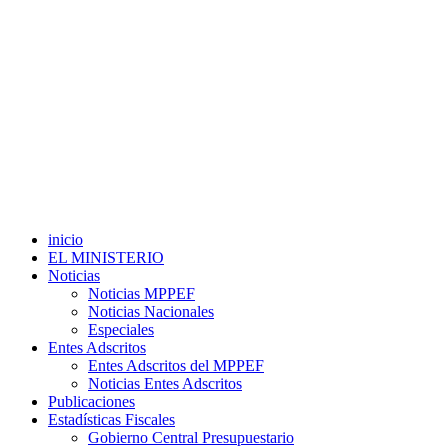
inicio
EL MINISTERIO
Noticias
Noticias MPPEF
Noticias Nacionales
Especiales
Entes Adscritos
Entes Adscritos del MPPEF
Noticias Entes Adscritos
Publicaciones
Estadísticas Fiscales
Gobierno Central Presupuestario