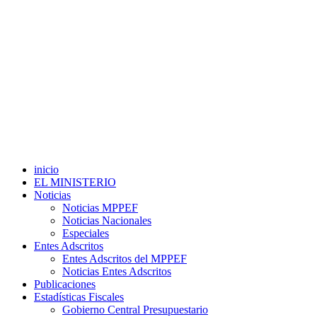
inicio
EL MINISTERIO
Noticias
Noticias MPPEF
Noticias Nacionales
Especiales
Entes Adscritos
Entes Adscritos del MPPEF
Noticias Entes Adscritos
Publicaciones
Estadísticas Fiscales
Gobierno Central Presupuestario