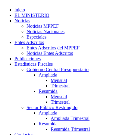
inicio
EL MINISTERIO
Noticias
Noticias MPPEF
Noticias Nacionales
Especiales
Entes Adscritos
Entes Adscritos del MPPEF
Noticias Entes Adscritos
Publicaciones
Estadísticas Fiscales
Gobierno Central Presupuestario
Ampliada
Mensual
Trimestral
Resumida
Mensual
Trimestral
Sector Público Restringido
Ampliada
Ampliada Trimestral
Resumida
Resumida Trimestral
Contactos