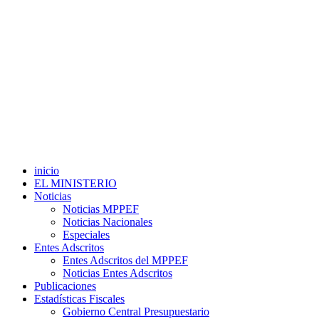
inicio
EL MINISTERIO
Noticias
Noticias MPPEF
Noticias Nacionales
Especiales
Entes Adscritos
Entes Adscritos del MPPEF
Noticias Entes Adscritos
Publicaciones
Estadísticas Fiscales
Gobierno Central Presupuestario