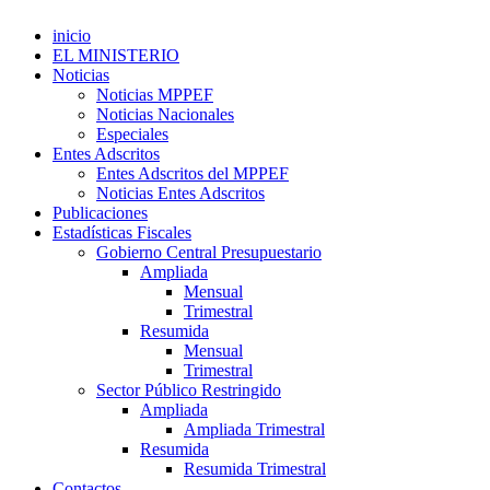
inicio
EL MINISTERIO
Noticias
Noticias MPPEF
Noticias Nacionales
Especiales
Entes Adscritos
Entes Adscritos del MPPEF
Noticias Entes Adscritos
Publicaciones
Estadísticas Fiscales
Gobierno Central Presupuestario
Ampliada
Mensual
Trimestral
Resumida
Mensual
Trimestral
Sector Público Restringido
Ampliada
Ampliada Trimestral
Resumida
Resumida Trimestral
Contactos