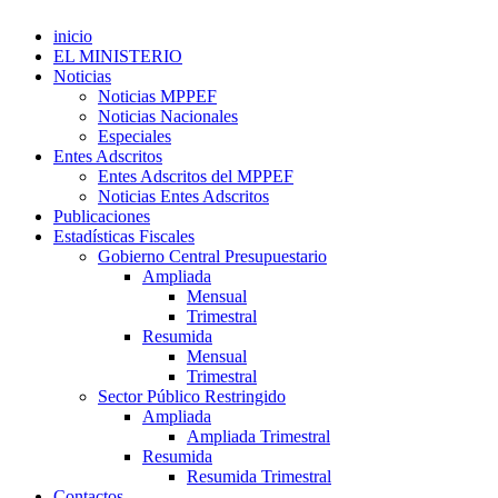
inicio
EL MINISTERIO
Noticias
Noticias MPPEF
Noticias Nacionales
Especiales
Entes Adscritos
Entes Adscritos del MPPEF
Noticias Entes Adscritos
Publicaciones
Estadísticas Fiscales
Gobierno Central Presupuestario
Ampliada
Mensual
Trimestral
Resumida
Mensual
Trimestral
Sector Público Restringido
Ampliada
Ampliada Trimestral
Resumida
Resumida Trimestral
Contactos