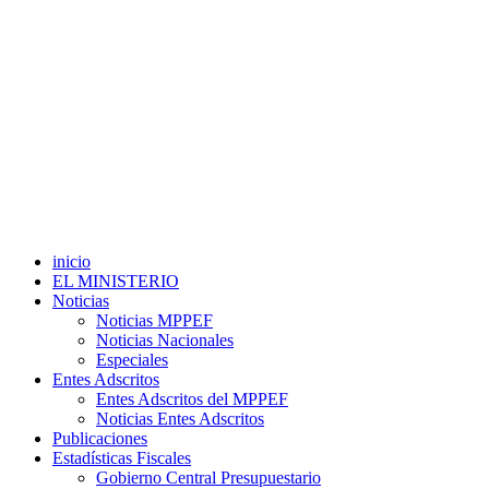
inicio
EL MINISTERIO
Noticias
Noticias MPPEF
Noticias Nacionales
Especiales
Entes Adscritos
Entes Adscritos del MPPEF
Noticias Entes Adscritos
Publicaciones
Estadísticas Fiscales
Gobierno Central Presupuestario