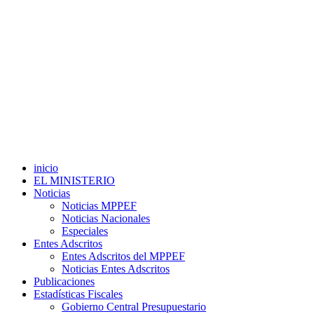
inicio
EL MINISTERIO
Noticias
Noticias MPPEF
Noticias Nacionales
Especiales
Entes Adscritos
Entes Adscritos del MPPEF
Noticias Entes Adscritos
Publicaciones
Estadísticas Fiscales
Gobierno Central Presupuestario