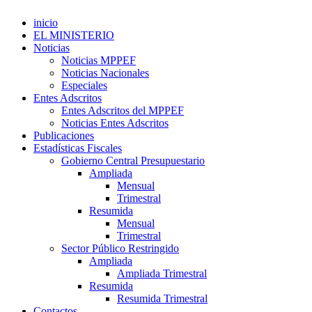
inicio
EL MINISTERIO
Noticias
Noticias MPPEF
Noticias Nacionales
Especiales
Entes Adscritos
Entes Adscritos del MPPEF
Noticias Entes Adscritos
Publicaciones
Estadísticas Fiscales
Gobierno Central Presupuestario
Ampliada
Mensual
Trimestral
Resumida
Mensual
Trimestral
Sector Público Restringido
Ampliada
Ampliada Trimestral
Resumida
Resumida Trimestral
Contactos