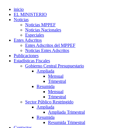
inicio
EL MINISTERIO
Noticias
Noticias MPPEF
Noticias Nacionales
Especiales
Entes Adscritos
Entes Adscritos del MPPEF
Noticias Entes Adscritos
Publicaciones
Estadísticas Fiscales
Gobierno Central Presupuestario
Ampliada
Mensual
Trimestral
Resumida
Mensual
Trimestral
Sector Público Restringido
Ampliada
Ampliada Trimestral
Resumida
Resumida Trimestral
Contactos