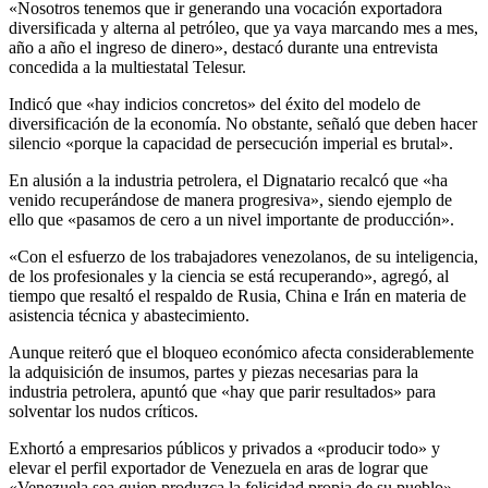
«Nosotros tenemos que ir generando una vocación exportadora
diversificada y alterna al petróleo, que ya vaya marcando mes a mes,
año a año el ingreso de dinero», destacó durante una entrevista
concedida a la multiestatal Telesur.
Indicó que «hay indicios concretos» del éxito del modelo de
diversificación de la economía. No obstante, señaló que deben hacer
silencio «porque la capacidad de persecución imperial es brutal».
En alusión a la industria petrolera, el Dignatario recalcó que «ha
venido recuperándose de manera progresiva», siendo ejemplo de
ello que «pasamos de cero a un nivel importante de producción».
«Con el esfuerzo de los trabajadores venezolanos, de su inteligencia,
de los profesionales y la ciencia se está recuperando», agregó, al
tiempo que resaltó el respaldo de Rusia, China e Irán en materia de
asistencia técnica y abastecimiento.
Aunque reiteró que el bloqueo económico afecta considerablemente
la adquisición de insumos, partes y piezas necesarias para la
industria petrolera, apuntó que «hay que parir resultados» para
solventar los nudos críticos.
Exhortó a empresarios públicos y privados a «producir todo» y
elevar el perfil exportador de Venezuela en aras de lograr que
«Venezuela sea quien produzca la felicidad propia de su pueblo».