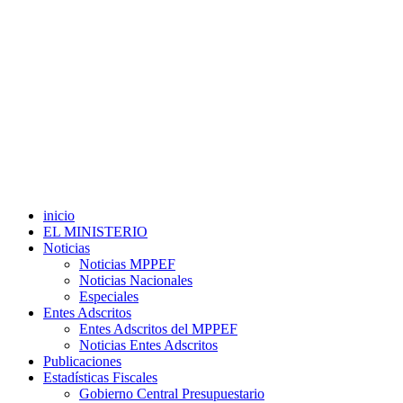
inicio
EL MINISTERIO
Noticias
Noticias MPPEF
Noticias Nacionales
Especiales
Entes Adscritos
Entes Adscritos del MPPEF
Noticias Entes Adscritos
Publicaciones
Estadísticas Fiscales
Gobierno Central Presupuestario