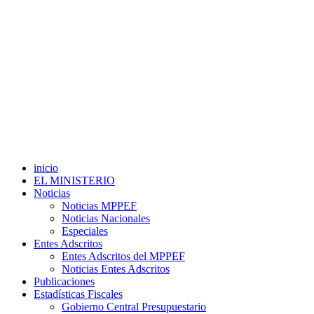
inicio
EL MINISTERIO
Noticias
Noticias MPPEF
Noticias Nacionales
Especiales
Entes Adscritos
Entes Adscritos del MPPEF
Noticias Entes Adscritos
Publicaciones
Estadísticas Fiscales
Gobierno Central Presupuestario