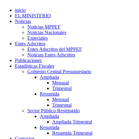
inicio
EL MINISTERIO
Noticias
Noticias MPPEF
Noticias Nacionales
Especiales
Entes Adscritos
Entes Adscritos del MPPEF
Noticias Entes Adscritos
Publicaciones
Estadísticas Fiscales
Gobierno Central Presupuestario
Ampliada
Mensual
Trimestral
Resumida
Mensual
Trimestral
Sector Público Restringido
Ampliada
Ampliada Trimestral
Resumida
Resumida Trimestral
Contactos