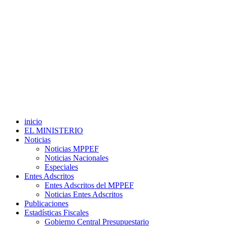
inicio
EL MINISTERIO
Noticias
Noticias MPPEF
Noticias Nacionales
Especiales
Entes Adscritos
Entes Adscritos del MPPEF
Noticias Entes Adscritos
Publicaciones
Estadísticas Fiscales
Gobierno Central Presupuestario