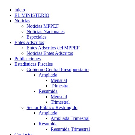
inicio
EL MINISTERIO
Noticias
Noticias MPPEF
Noticias Nacionales
Especiales
Entes Adscritos
Entes Adscritos del MPPEF
Noticias Entes Adscritos
Publicaciones
Estadísticas Fiscales
Gobierno Central Presupuestario
Ampliada
Mensual
Trimestral
Resumida
Mensual
Trimestral
Sector Público Restringido
Ampliada
Ampliada Trimestral
Resumida
Resumida Trimestral
Contactos