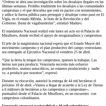
“Ordeno se abra una investigación sobre los desalojos ilegales en las
últimas semanas. Prohíbo totalmente los desalojos a las comunidades
campesinas y el que descubra que está en pactos con terratenientes,
y utilice la fuerza pública para perseguir y desalojar como pasó en El
Vigía, en el estado Mérida, lo boto de la Revolución y del
Gobierno. Basta de vagabunderías”, enfatizó Maduro.
El mandatario Nacional realizó este lunes un acto en el Palacio de
Miraflores, donde recibió el apoyo de neogranadinos y campesinos.
El jefe de la magistratura nacional espera que el Estado Mayor del
movimiento campesino y el plan productivo del campo venezolano
sea entregado al Ejecutivo Nacional el venidero 25 de abril.
“Que la tierra la tengan los campesinos, quienes la trabajan. Las
tierras son para producir, Venezuela necesita más esfuerzo
productivo, seamos autocríticos, no estamos produciendo y nadie
va a producir por nosotros”, expresó.
Durante su elocución, autorizó la entrega de 44 mil hectáreas el
próximo 18 de abril. «Vamos a llegar de acuerdo a la Ley de Tierras
a 6 millones de hectáreas a los campesinos y campesinas»,
puntualizó desde el Palacio de Miraflores, en un encuentro con
campesinos colombianos.
Venezuela otorgará nacionalidad a 10 mil colombianos