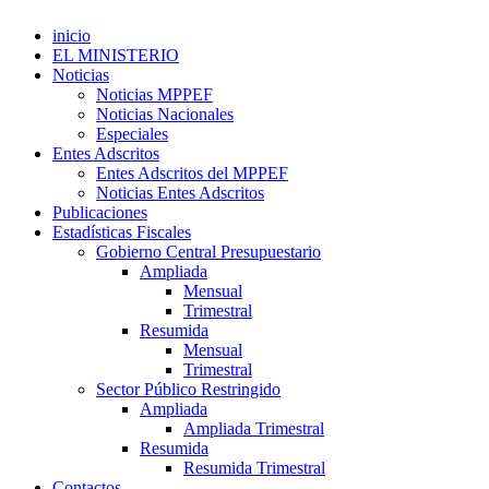
inicio
EL MINISTERIO
Noticias
Noticias MPPEF
Noticias Nacionales
Especiales
Entes Adscritos
Entes Adscritos del MPPEF
Noticias Entes Adscritos
Publicaciones
Estadísticas Fiscales
Gobierno Central Presupuestario
Ampliada
Mensual
Trimestral
Resumida
Mensual
Trimestral
Sector Público Restringido
Ampliada
Ampliada Trimestral
Resumida
Resumida Trimestral
Contactos