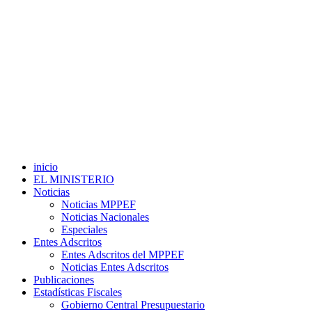
inicio
EL MINISTERIO
Noticias
Noticias MPPEF
Noticias Nacionales
Especiales
Entes Adscritos
Entes Adscritos del MPPEF
Noticias Entes Adscritos
Publicaciones
Estadísticas Fiscales
Gobierno Central Presupuestario