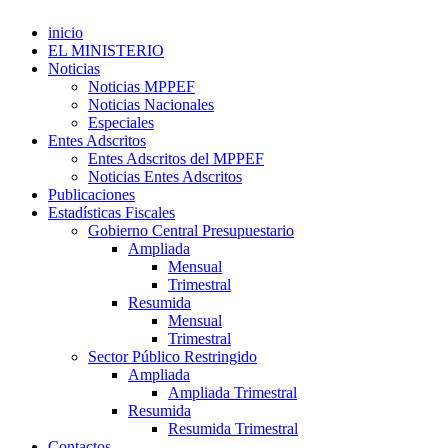
inicio
EL MINISTERIO
Noticias
Noticias MPPEF
Noticias Nacionales
Especiales
Entes Adscritos
Entes Adscritos del MPPEF
Noticias Entes Adscritos
Publicaciones
Estadísticas Fiscales
Gobierno Central Presupuestario
Ampliada
Mensual
Trimestral
Resumida
Mensual
Trimestral
Sector Público Restringido
Ampliada
Ampliada Trimestral
Resumida
Resumida Trimestral
Contactos