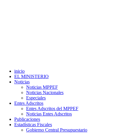
inicio
EL MINISTERIO
Noticias
Noticias MPPEF
Noticias Nacionales
Especiales
Entes Adscritos
Entes Adscritos del MPPEF
Noticias Entes Adscritos
Publicaciones
Estadísticas Fiscales
Gobierno Central Presupuestario