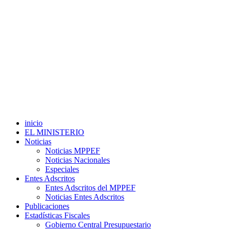
inicio
EL MINISTERIO
Noticias
Noticias MPPEF
Noticias Nacionales
Especiales
Entes Adscritos
Entes Adscritos del MPPEF
Noticias Entes Adscritos
Publicaciones
Estadísticas Fiscales
Gobierno Central Presupuestario