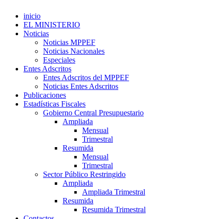
inicio
EL MINISTERIO
Noticias
Noticias MPPEF
Noticias Nacionales
Especiales
Entes Adscritos
Entes Adscritos del MPPEF
Noticias Entes Adscritos
Publicaciones
Estadísticas Fiscales
Gobierno Central Presupuestario
Ampliada
Mensual
Trimestral
Resumida
Mensual
Trimestral
Sector Público Restringido
Ampliada
Ampliada Trimestral
Resumida
Resumida Trimestral
Contactos