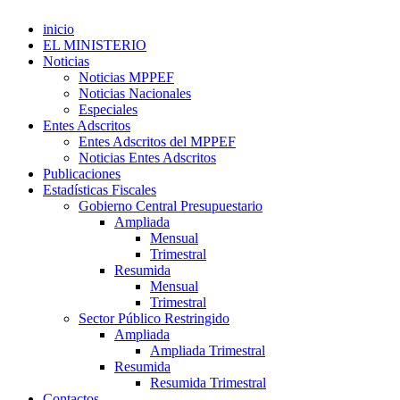
inicio
EL MINISTERIO
Noticias
Noticias MPPEF
Noticias Nacionales
Especiales
Entes Adscritos
Entes Adscritos del MPPEF
Noticias Entes Adscritos
Publicaciones
Estadísticas Fiscales
Gobierno Central Presupuestario
Ampliada
Mensual
Trimestral
Resumida
Mensual
Trimestral
Sector Público Restringido
Ampliada
Ampliada Trimestral
Resumida
Resumida Trimestral
Contactos