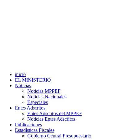
inicio
EL MINISTERIO
Noticias
Noticias MPPEF
Noticias Nacionales
Especiales
Entes Adscritos
Entes Adscritos del MPPEF
Noticias Entes Adscritos
Publicaciones
Estadísticas Fiscales
Gobierno Central Presupuestario