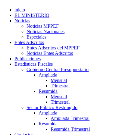
inicio
EL MINISTERIO
Noticias
Noticias MPPEF
Noticias Nacionales
Especiales
Entes Adscritos
Entes Adscritos del MPPEF
Noticias Entes Adscritos
Publicaciones
Estadísticas Fiscales
Gobierno Central Presupuestario
Ampliada
Mensual
Trimestral
Resumida
Mensual
Trimestral
Sector Público Restringido
Ampliada
Ampliada Trimestral
Resumida
Resumida Trimestral
Contactos