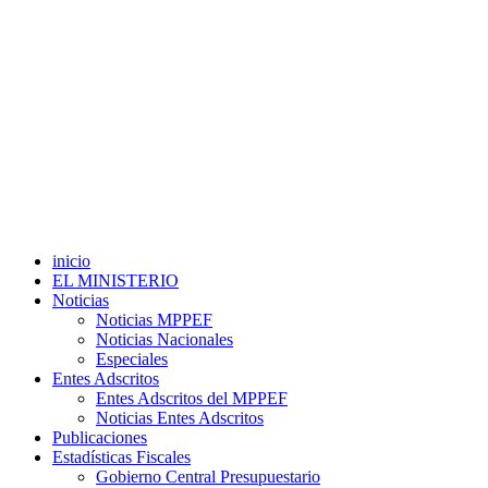
inicio
EL MINISTERIO
Noticias
Noticias MPPEF
Noticias Nacionales
Especiales
Entes Adscritos
Entes Adscritos del MPPEF
Noticias Entes Adscritos
Publicaciones
Estadísticas Fiscales
Gobierno Central Presupuestario