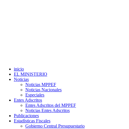
inicio
EL MINISTERIO
Noticias
Noticias MPPEF
Noticias Nacionales
Especiales
Entes Adscritos
Entes Adscritos del MPPEF
Noticias Entes Adscritos
Publicaciones
Estadísticas Fiscales
Gobierno Central Presupuestario