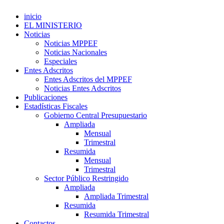
inicio
EL MINISTERIO
Noticias
Noticias MPPEF
Noticias Nacionales
Especiales
Entes Adscritos
Entes Adscritos del MPPEF
Noticias Entes Adscritos
Publicaciones
Estadísticas Fiscales
Gobierno Central Presupuestario
Ampliada
Mensual
Trimestral
Resumida
Mensual
Trimestral
Sector Público Restringido
Ampliada
Ampliada Trimestral
Resumida
Resumida Trimestral
Contactos