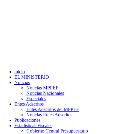
inicio
EL MINISTERIO
Noticias
Noticias MPPEF
Noticias Nacionales
Especiales
Entes Adscritos
Entes Adscritos del MPPEF
Noticias Entes Adscritos
Publicaciones
Estadísticas Fiscales
Gobierno Central Presupuestario