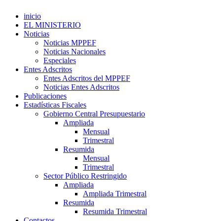
inicio
EL MINISTERIO
Noticias
Noticias MPPEF
Noticias Nacionales
Especiales
Entes Adscritos
Entes Adscritos del MPPEF
Noticias Entes Adscritos
Publicaciones
Estadísticas Fiscales
Gobierno Central Presupuestario
Ampliada
Mensual
Trimestral
Resumida
Mensual
Trimestral
Sector Público Restringido
Ampliada
Ampliada Trimestral
Resumida
Resumida Trimestral
Contactos