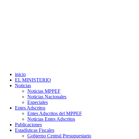
inicio
EL MINISTERIO
Noticias
Noticias MPPEF
Noticias Nacionales
Especiales
Entes Adscritos
Entes Adscritos del MPPEF
Noticias Entes Adscritos
Publicaciones
Estadísticas Fiscales
Gobierno Central Presupuestario