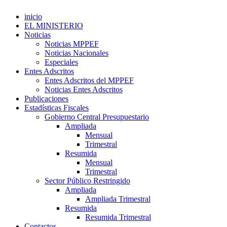
inicio
EL MINISTERIO
Noticias
Noticias MPPEF
Noticias Nacionales
Especiales
Entes Adscritos
Entes Adscritos del MPPEF
Noticias Entes Adscritos
Publicaciones
Estadísticas Fiscales
Gobierno Central Presupuestario
Ampliada
Mensual
Trimestral
Resumida
Mensual
Trimestral
Sector Público Restringido
Ampliada
Ampliada Trimestral
Resumida
Resumida Trimestral
Contactos