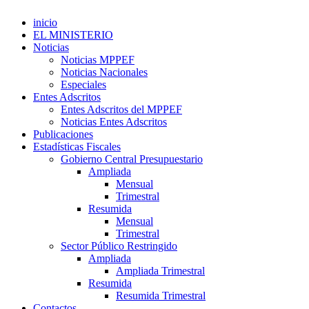
inicio
EL MINISTERIO
Noticias
Noticias MPPEF
Noticias Nacionales
Especiales
Entes Adscritos
Entes Adscritos del MPPEF
Noticias Entes Adscritos
Publicaciones
Estadísticas Fiscales
Gobierno Central Presupuestario
Ampliada
Mensual
Trimestral
Resumida
Mensual
Trimestral
Sector Público Restringido
Ampliada
Ampliada Trimestral
Resumida
Resumida Trimestral
Contactos