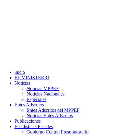
inicio
EL MINISTERIO
Noticias
Noticias MPPEF
Noticias Nacionales
Especiales
Entes Adscritos
Entes Adscritos del MPPEF
Noticias Entes Adscritos
Publicaciones
Estadísticas Fiscales
Gobierno Central Presupuestario